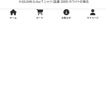
ホーム
カート
お知らせ
マイページ
合体加工
（異なる加工同士の組み合わせ）
見積もり例 (GILDAN 6.0oz Tシャツ (品番
2000)ブラック2XLを1枚のみ注文)