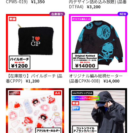
CPWS-019)
¥1,350
内デザイン詰め込み放題) (品番
DTFA4)
¥3,200
【在庫限り】パイルポーチ (品
オリジナル編み総柄セーター
番CPPP)
¥1,200
(品番CPKN-008)
¥14,000