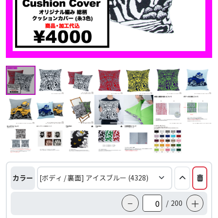
カラー
−
＋
/
200