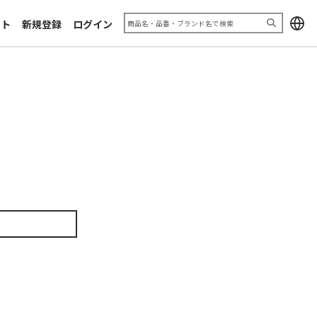
加工サンプル「エキシビジョン
お問い合わせフォーム
2025」
ート
新規登録
ログイン
利用規約
推奨ブラウザ