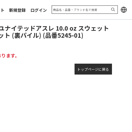
加工サンプル「エキシビジョン
お問い合わせフォーム
2025」
ート
新規登録
ログイン
利用規約
推奨ブラウザ
e ユナイテッドアスレ 10.0 oz スウェット
(裏パイル) (品番5245-01)
おります。
トップページに戻る