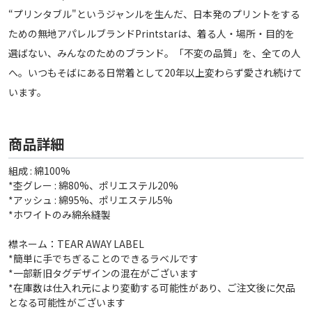
“プリンタブル"というジャンルを生んだ、日本発のプリントをする
ための無地アパレルブランドPrintstarは、着る人・場所・目的を
選ばない、みんなのためのブランド。「不変の品質」を、全ての人
へ。いつもそばにある日常着として20年以上変わらず愛され続けて
います。
商品詳細
組成 : 綿100%
*杢グレー : 綿80%、ポリエステル20%
*アッシュ : 綿95%、ポリエステル5%
*ホワイトのみ綿糸縫製
襟ネーム：TEAR AWAY LABEL
*簡単に手でちぎることのできるラベルです
*一部新旧タグデザインの混在がございます
*在庫数は仕入れ元により変動する可能性があり、ご注文後に欠品
となる可能性がございます