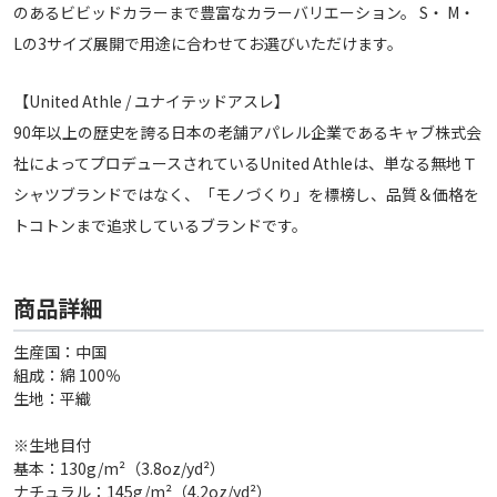
のあるビビッドカラーまで豊富なカラーバリエーション。 S・ M・
Lの3サイズ展開で用途に合わせてお選びいただけます。
【United Athle / ユナイテッドアスレ】
90年以上の歴史を誇る日本の老舗アパレル企業であるキャブ株式会
社によってプロデュースされているUnited Athleは、単なる無地Ｔ
シャツブランドではなく、「モノづくり」を標榜し、品質＆価格を
トコトンまで追求しているブランドです。
商品詳細
生産国：中国
組成：綿 100％
生地：平織
※生地目付
基本：130g/m²（3.8oz/yd²）
ナチュラル：145g/m²（4.2oz/yd²）