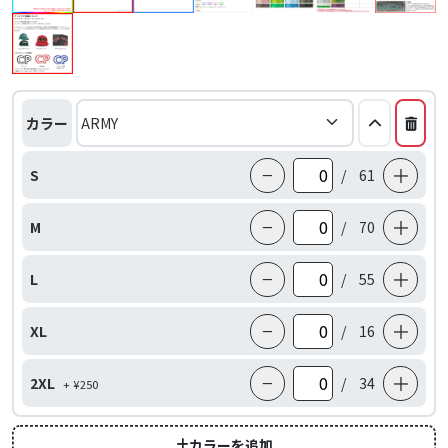
カラー
−
＋
S
/
61
−
＋
M
/
70
−
＋
L
/
55
−
＋
XL
/
16
−
＋
2XL
/
34
+ ¥250
カラーを追加