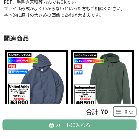
PDF、手書き原稿等 なんでもOKです。
ファイル形式がよくわからないといった方もご相談ください。
基本的に原寸の大きめの画像であれば大丈夫です。
関連商品
合計
¥0
0
点
United Athle ユナイテッドア
Independent インデペンデン
スレ 12.0 oz ヘヴィーウェイ
ト 13.5 oz Legend Premium
カートに入れる
ト スウェット プルオーバー
Heavyweight Cross-Grain
パーカ (裏起毛) (品番5763-
Hoodie (品番IND5000P)