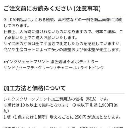
ご注文前にお読みください (注意事項)
GILDAN製品によくある縫製、素材感などの一例を商品画像に掲載
しております。
仕様上、入荷時に避けれないものになりますので、何卒ご理解、ご
了承頂いた上でご購入お願いいたします。
サイズ表の寸法は全て平置きで測定したものを記載していますが、
商品や生産ロットによって多少の誤差および個体差が発生します。
◾️インクジェットプリント 濃色処理不可 ボディカラー
サンド / セーフティグリーン / チャコール / ライトピンク
加工方法と価格について
シルクスクリーンプリント加工費用込の価格（税込）です。
※版代は 10 枚以上で無料となります（9 枚以下 別途 1,900円 追
加）
1 版（1 色または 1 箇所）増えるごとに 250 円 が追加となります。