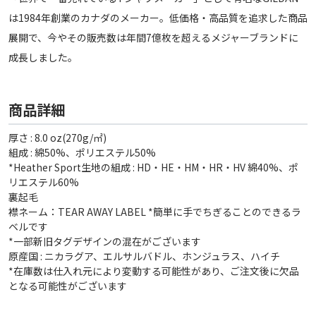
は1984年創業のカナダのメーカー。低価格・高品質を追求した商品
展開で、今やその販売数は年間7億枚を超えるメジャーブランドに
成長しました。
商品詳細
厚さ : 8.0 oz(270g/㎡)
組成 : 綿50%、ポリエステル50%
*Heather Sport生地の組成 : HD・HE・HM・HR・HV 綿40%、ポ
リエステル60%
裏起毛
襟ネーム：TEAR AWAY LABEL *簡単に手でちぎることのできるラ
ベルです
*一部新旧タグデザインの混在がございます
原産国 : ニカラグア、エルサルバドル、ホンジュラス、ハイチ
*在庫数は仕入れ元により変動する可能性があり、ご注文後に欠品
となる可能性がございます