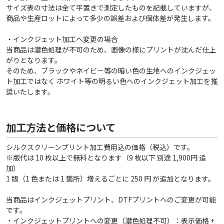
サイズ表の寸法は全て平置きで測定したものを記載していますが、
商品や生産ロットによって多少の誤差および個体差が発生します。
・インクジェット加工へ変更の場合
当商品は濃色処理が不可のため、画像の様にプリントが沈んだ仕上
がりとなります。
そのため、ブラックやネイビー等の暗い色の生地へのインクジェッ
ト加工ではなく ホワイト等の明るい色へのインクジェット加工を推
奨いたします。
加工方法と価格について
シルクスクリーンプリント加工費用込の価格（税込）です。
※版代は 10 枚以上で無料となります（9 枚以下 別途 1,900円 追
加）
1 版（1 色または 1 箇所）増えるごとに 250 円 が追加となります。
当商品はインクジェットプリント、DTFプリントへのご変更が可能
です。
・インクジェットプリントへの変更（濃色処理不可）：表示価格 +