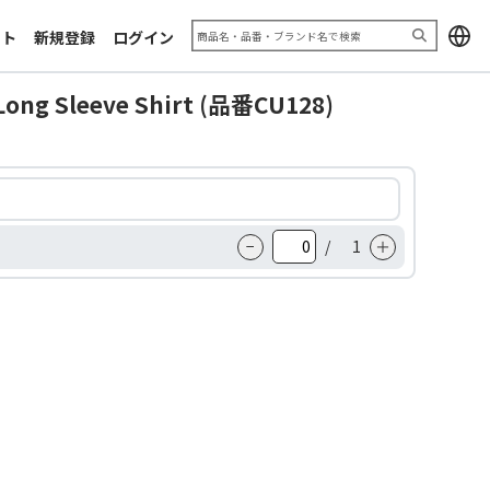
加工サンプル「エキシビジョン
お問い合わせフォーム
2025」
ート
新規登録
ログイン
利用規約
推奨ブラウザ
Long Sleeve Shirt (品番CU128)
−
/
1
＋