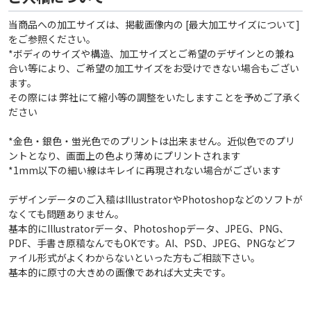
当商品への加工サイズは、掲載画像内の [最大加工サイズについて]
をご参照ください。
*ボディのサイズや構造、加工サイズとご希望のデザインとの兼ね
合い等により、ご希望の加工サイズをお受けできない場合もござい
ます。
その際には 弊社にて縮小等の調整をいたしますことを予めご了承く
ださい
*金色・銀色・蛍光色でのプリントは出来ません。近似色でのプリ
ントとなり、画面上の色より薄めにプリントされます
*1mm以下の細い線はキレイに再現されない場合がございます
デザインデータのご入稿はIllustratorやPhotoshopなどのソフトが
なくても問題ありません。
基本的にIllustratorデータ、Photoshopデータ、JPEG、PNG、
PDF、手書き原稿なんでもOKです。AI、PSD、JPEG、PNGなどフ
ァイル形式がよくわからないといった方もご相談下さい。
基本的に原寸の大きめの画像であれば大丈夫です。