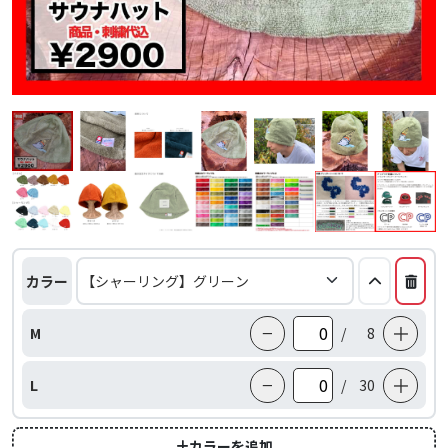
カラー
−
＋
M
/
8
−
＋
L
/
30
カラーを追加