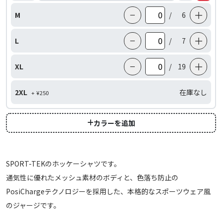
−
＋
M
/
6
−
＋
L
/
7
−
＋
XL
/
19
2XL
在庫なし
+ ¥250
カラーを追加
SPORT-TEKのホッケーシャツです。
通気性に優れたメッシュ素材のボディと、色落ち防止の
PosiChargeテクノロジーを採用した、本格的なスポーツウェア風
のジャージです。