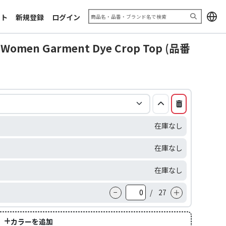
加工サンプル「エキシビジョン
お問い合わせフォーム
2025」
ート
新規登録
ログイン
利用規約
推奨ブラウザ
omen Garment Dye Crop Top (品番
在庫なし
在庫なし
在庫なし
−
/
27
＋
カラーを追加