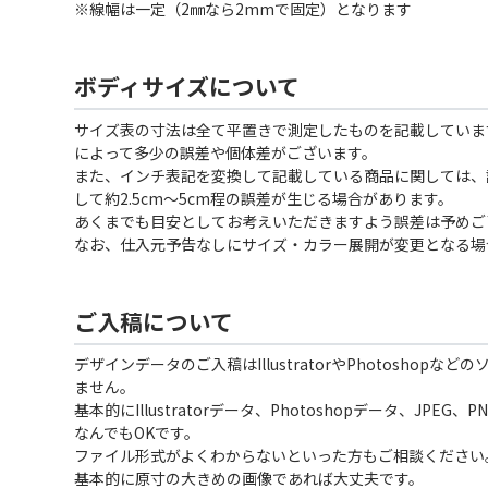
※線幅は一定（2㎜なら2mmで固定）となります
ボディサイズについて
サイズ表の寸法は全て平置きで測定したものを記載していま
によって多少の誤差や個体差がございます。
また、インチ表記を変換して記載している商品に関しては、
して約2.5cm〜5cm程の誤差が生じる場合があります。
あくまでも目安としてお考えいただきますよう誤差は予めご
なお、仕入元予告なしにサイズ・カラー展開が変更となる場
ご入稿について
デザインデータのご入稿はIllustratorやPhotoshopな
ません。
基本的にIllustratorデータ、Photoshopデータ、JPEG
なんでもOKです。
ファイル形式がよくわからないといった方もご相談ください
基本的に原寸の大きめの画像であれば大丈夫です。