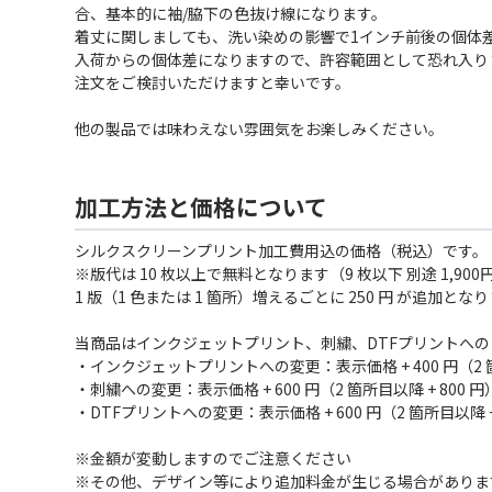
合、基本的に袖/脇下の色抜け線になります。
着丈に関しましても、洗い染めの影響で1インチ前後の個体
入荷からの個体差になりますので、許容範囲として恐れ入り
注文をご検討いただけますと幸いです。
他の製品では味わえない雰囲気をお楽しみください。
加工方法と価格について
シルクスクリーンプリント加工費用込の価格（税込）です。
※版代は 10 枚以上で無料となります（9 枚以下 別途 1,900
1 版（1 色または 1 箇所）増えるごとに 250 円 が追加とな
当商品はインクジェットプリント、刺繍、DTFプリントへ
・インクジェットプリントへの変更：表示価格 + 400 円（2 箇所
・刺繍への変更：表示価格 + 600 円（2 箇所目以降 + 800 円
・DTFプリントへの変更：表示価格 + 600 円（2 箇所目以降 + 
※金額が変動しますのでご注意ください
※その他、デザイン等により追加料金が生じる場合がありま