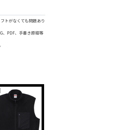
どのソフトがなくても問題あり
、PNG、PDF、手書き原稿等
。
Port Authority ポートオーソリティ
S
Reversible Charger Vest (品番
ス
J7490US)
¥9,500