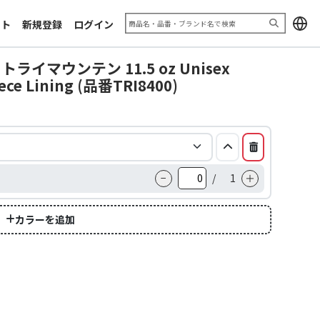
加工サンプル「エキシビジョン
お問い合わせフォーム
2025」
ート
新規登録
ログイン
利用規約
推奨ブラウザ
トライマウンテン 11.5 oz Unisex
eece Lining (品番TRI8400)
−
/
1
＋
カラーを追加