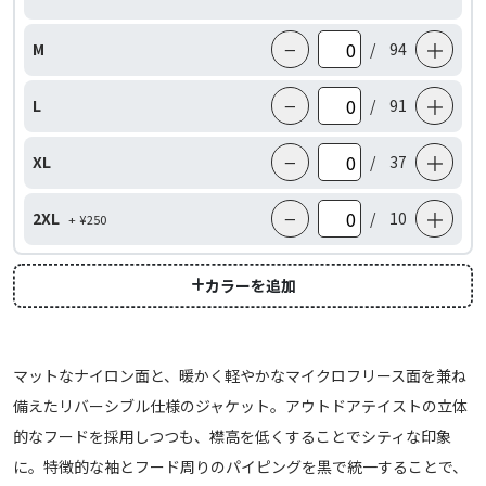
−
＋
M
/
94
−
＋
L
/
91
−
＋
XL
/
37
−
＋
2XL
/
10
+ ¥250
カラーを追加
マットなナイロン面と、暖かく軽やかなマイクロフリース面を兼ね
備えたリバーシブル仕様のジャケット。アウトドアテイストの立体
的なフードを採用しつつも、襟高を低くすることでシティな印象
に。特徴的な袖とフード周りのパイピングを黒で統一することで、