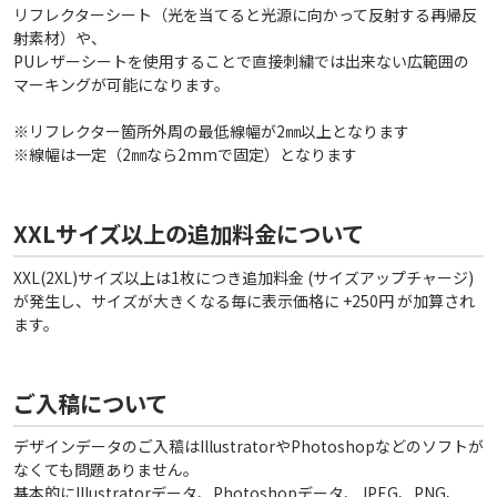
リフレクターシート（光を当てると光源に向かって反射する再帰反
射素材）や、
PUレザーシートを使用することで直接刺繍では出来ない広範囲の
マーキングが可能になります。
※リフレクター箇所外周の最低線幅が2㎜以上となります
※線幅は一定（2㎜なら2mmで固定）となります
XXLサイズ以上の追加料金について
XXL(2XL)サイズ以上は1枚につき追加料金 (サイズアップチャージ)
が発生し、サイズが大きくなる毎に表示価格に +250円 が加算され
ます。
ご入稿について
デザインデータのご入稿はIllustratorやPhotoshopなどのソフトが
なくても問題ありません。
基本的にIllustratorデータ、Photoshopデータ、JPEG、PNG、