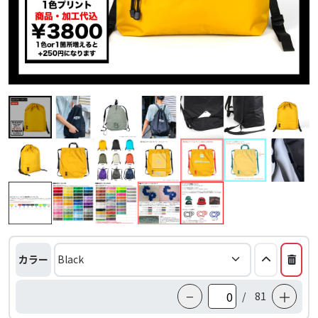
カラー
−
＋
/
81