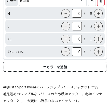
カラー
−
＋
M
/
9
−
＋
L
/
3
−
＋
XL
/
1
−
＋
2XL
/
1
+ ¥250
カラーを追加
Augusta Sportswearのハーフジップフリースジャケットです。
毛足短めのシンプルなフリースのため秋はアウター、冬はインナー
アウターとして大変使い勝手のよいアイテムです。