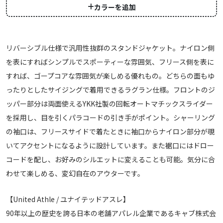
カラーを追加
リバーシブル仕様で汎用性抜群のスタンドジャケット。ナイロン側
を表にすればシンプルでスポーティーな雰囲気、フリース側を表に
すれば、ゴープコアな雰囲気が楽しめる優れもの。どちらの面もゆ
ったりとしたサイジングで着用できるラグラン仕様。フロントのジ
ッパー部分は両面使えるYKK社製の回転オートマチックスライダー
を採用し、目を引くパラコードの引き手がポイント。シャーリング
の袖口は、フリースサイドで着たときに袖口からナイロン部分が覗
いてアクセントになるように設計しています。また裾口にはドロー
コードを配し、お好みのシルエットに変えることも可能。気分に合
わせて楽しめる、変幻自在のアウターです。
【United Athle / ユナイテッドアスレ】
90年以上の歴史を誇る日本の老舗アパレル企業であるキャブ株式会