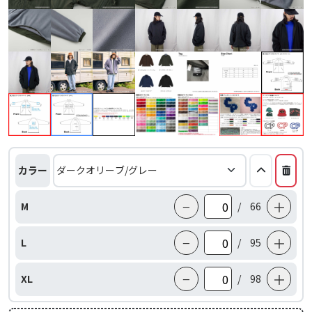
カラー
−
＋
M
/
66
−
＋
L
/
95
−
＋
XL
/
98