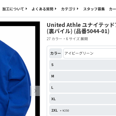
ご入稿用のテンプレート
海外発送について
加工について
よくある質問
カテゴリ
スタッフ募集
カ
特定商取引に基づく表記
プライバシーポリシー
United Athle ユナイテ
(裏パイル) (品番5044-01)
27 カラー・6 サイズ 展開
カラー
S
M
L
XL
2XL
+ ¥250