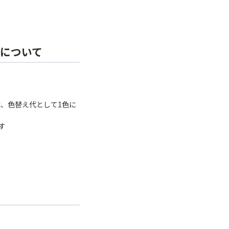
ーについて
、色替え代として1色に
す