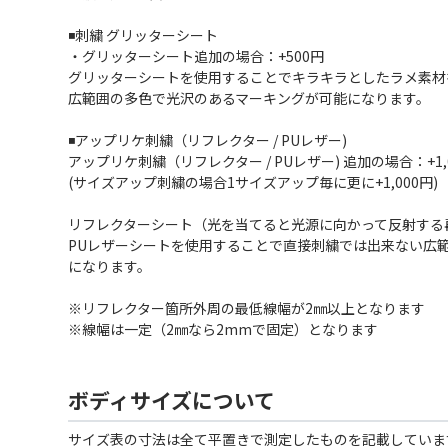
◾️刺繍 グリッターシート
・グリッターシート追加の場合：+500円
グリッターシートを使用することでキラキラとしたラメ素材
広範囲の多色で光沢のあるマーキングが可能になります。
◾️アップリケ刺繍（リフレクター / PUレザー)
アップリケ刺繍（リフレクター / PUレザー) 追加の場合：+1,
(サイズアップ刺繍の場合1サイズアップ毎に更に+1,000円)
リフレクターシート（光を当てると光源に向かって反射する
PUレザーシートを使用することで直接刺繍では出来ない広
になります。
※リフレクター箇所外周の最低線幅が2㎜以上となります
※線幅は一定（2㎜なら2mmで固定）となります
ボディサイズについて
サイズ表の寸法は全て平置きで測定したものを記載していま