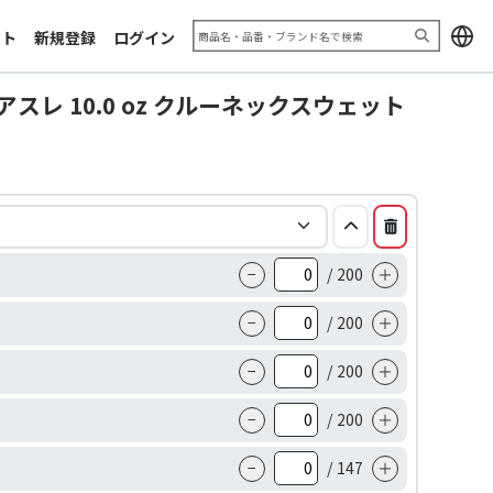
加工サンプル「エキシビジョン
お問い合わせフォーム
2025」
ート
新規登録
ログイン
利用規約
推奨ブラウザ
ッドアスレ 10.0 oz クルーネックスウェット
−
/
200
＋
−
/
200
＋
−
/
200
＋
−
/
200
＋
−
/
147
＋