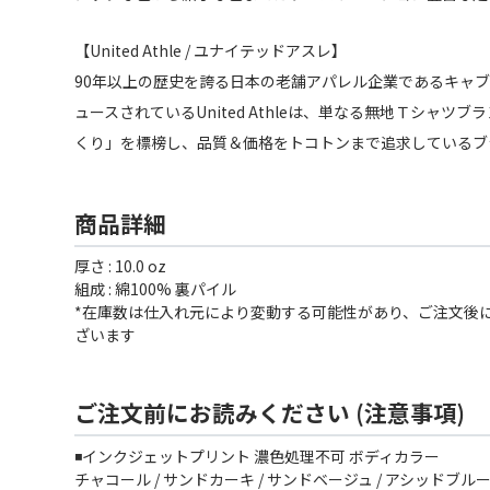
【United Athle / ユナイテッドアスレ】
90年以上の歴史を誇る日本の老舗アパレル企業であるキャ
ュースされているUnited Athleは、単なる無地Ｔシャツ
くり」を標榜し、品質＆価格をトコトンまで追求しているブ
商品詳細
厚さ : 10.0 oz
組成 : 綿100% 裏パイル
*在庫数は仕入れ元により変動する可能性があり、ご注文後
ざいます
ご注文前にお読みください (注意事項)
◾️インクジェットプリント 濃色処理不可 ボディカラー
チャコール / サンドカーキ / サンドベージュ / アシッドブル