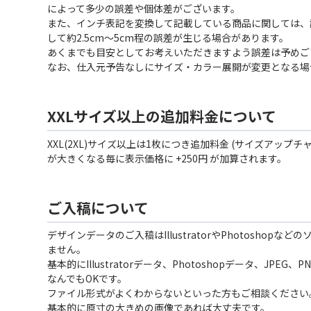
によって多少の誤差や個体差がございます。
また、インチ表記を変換して記載している商品に関しては、
して約2.5cm〜5cm程の誤差が生じる場合があります。
あくまでも目安としてお考えいただきますよう誤差は予めご
なお、仕入元予告なしにサイズ・カラー展開が変更となる場
XXLサイズ以上の追加料金について
XXL(2XL)サイズ以上は1枚につき追加料金 (サイズアップチ
が大きくなる毎に表示価格に +250円 が加算されます。
ご入稿について
デザインデータのご入稿はIllustratorやPhotoshopな
ません。
基本的にIllustratorデータ、Photoshopデータ、JPEG
なんでもOKです。
ファイル形式がよくわからないといった方もご相談ください
基本的に原寸の大きめの画像であれば大丈夫です。