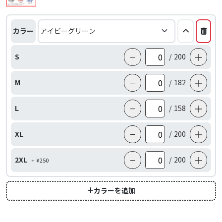
カラー
−
＋
S
/
200
−
＋
M
/
182
−
＋
L
/
158
−
＋
XL
/
200
−
＋
2XL
/
200
+ ¥250
カラーを追加