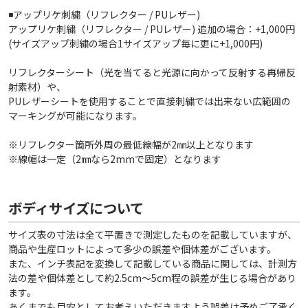
◾️アップリケ刺繍（リフレクター / PUレザー)
アップリケ刺繍（リフレクター / PUレザー) 追加の場合：+1,000円
(サイズアップ刺繍の場合1サイズアップ毎に更に+1,000円)
リフレクターシート（光を当てると光源に向かって反射する再帰反
射素材）や、
PUレザーシートを使用することで直接刺繍では出来ない広範囲の
マーキングが可能になります。
※リフレクター箇所外周の最低線幅が2㎜以上となります
※線幅は一定（2㎜なら2mmで固定）となります
ボディサイズについて
サイズ表の寸法は全て平置きで測定したものを記載していますが、
商品や生産ロットによって多少の誤差や個体差がございます。
また、インチ表記を変換して記載している商品に関しては、計測方
法の差や個体差として約2.5cm〜5cm程の誤差が生じる場合があり
ます。
あくまでも目安としてお考えいただきますよう誤差は予めご了承く