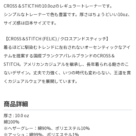
CROSS & STICTHの10.0ozのレギュラートレーナーです。
シンプルなトレーナーで色も豊富です。厚さはちょうどいい10oz、
サイズ感は日本サイズです。
【CROSS＆STITCH (FELIC) / クロスアンドスティッチ】
着るほどに馴染むトレンドに左右されないオーセンティックなアイ
テムを提案する国産ブランクアパレルブランドのCROSS＆
STITCH。アメリカンカジュアルを継承し、長年着られる飽きのこ
ないデザイン。丈夫で力強く、いつの時代も変わらない、王道を貫
くカジュアルウェアを展開しています。
商品詳細
厚さ : 10.0 oz
綿100%
※ヘザーグレー：綿90%、ポリエステル10%
※アッシュ：綿99%、ポリエステル1%