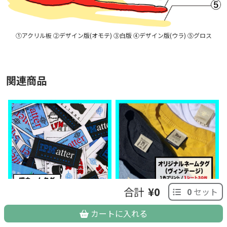
①アクリル板 ②デザイン版(オモテ) ③白版 ④デザイン版(ウラ) ⑤グロス
関連商品
合計
¥0
0
セット
織ネームタグ (品番NT06)
オリジナル ネームタグ (ヴィ
カートに入れる
¥13,000
ンテージ) (品番NT04)