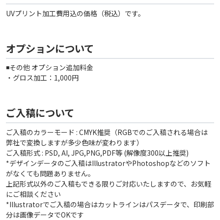
UVプリント加工費用込の価格（税込）です。
オプションについて
◾️その他 オプション追加料金
・グロス加工：1,000円
ご入稿について
ご入稿のカラーモード : CMYK推奨（RGBでのご入稿される場合は
弊社で変換しますが多少色味が変わります）
ご入稿形式 : PSD, AI, JPG,PNG,PDF等 (解像度300以上推奨)
*デザインデータのご入稿はIllustratorやPhotoshopなどのソフト
がなくても問題ありません。
上記形式以外のご入稿もできる限りご対応いたしますので、お気軽
にご相談ください
*Illustratorでご入稿の場合はカットラインはパスデータで、印刷部
分は画像データでOKです