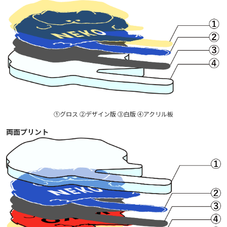
①グロス ②デザイン版 ③白版 ④アクリル板
両面プリント