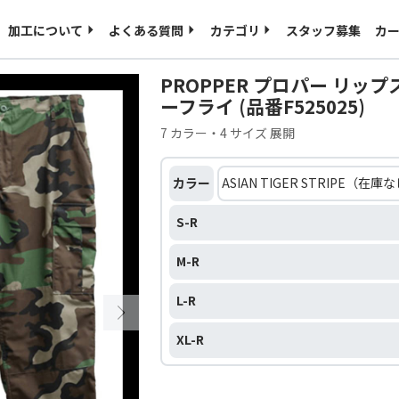
ご入稿用のテンプレート
海外発送について
加工について
よくある質問
カテゴリ
スタッフ募集
カ
特定商取引に基づく表記
プライバシーポリシー
PROPPER プロパー リップス
ーフライ (品番F525025)
7 カラー・4 サイズ 展開
カラー
S-R
M-R
L-R
XL-R