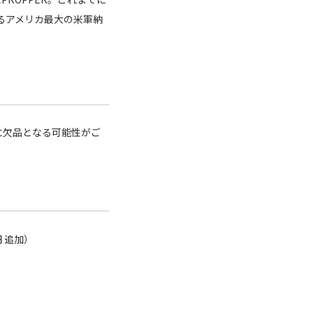
いるアメリカ最大の米軍納
に欠品となる可能性がご
円 追加）
）