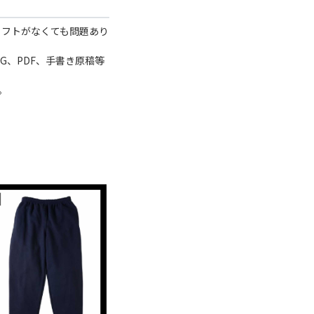
どのソフトがなくても問題あり
、PNG、PDF、手書き原稿等
。
Printstar プリントスター 9.7 oz スタ
C
ンダードスウェットパンツ (品番
00186-NSP)
¥2,600
(