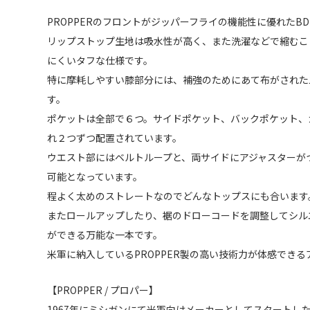
PROPPERのフロントがジッパーフライの機能性に優れたB
リップストップ生地は吸水性が高く、また洗濯などで縮むこ
にくいタフな仕様です。
特に摩耗しやすい膝部分には、補強のためにあて布がされた
す。
ポケットは全部で６つ。サイドポケット、バックポケット、
れ２つずつ配置されています。
ウエスト部にはベルトループと、両サイドにアジャスターが
可能となっています。
程よく太めのストレートなのでどんなトップスにも合います
またロールアップしたり、裾のドローコードを調整してシル
ができる万能な一本です。
米軍に納入しているPROPPER製の高い技術力が体感できる
【PROPPER / プロパー】
1967年にミシガンにて米軍向けメーカーとしてスタートしたP