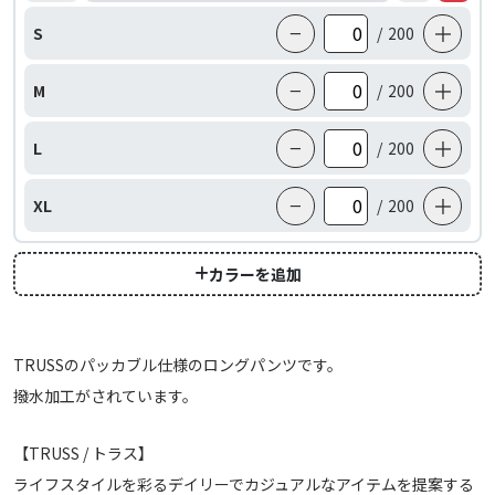
−
＋
S
/
200
−
＋
M
/
200
−
＋
L
/
200
−
＋
XL
/
200
カラーを追加
TRUSSのパッカブル仕様のロングパンツです。
撥水加工がされています。
【TRUSS / トラス】
ライフスタイルを彩るデイリーでカジュアルなアイテムを提案する