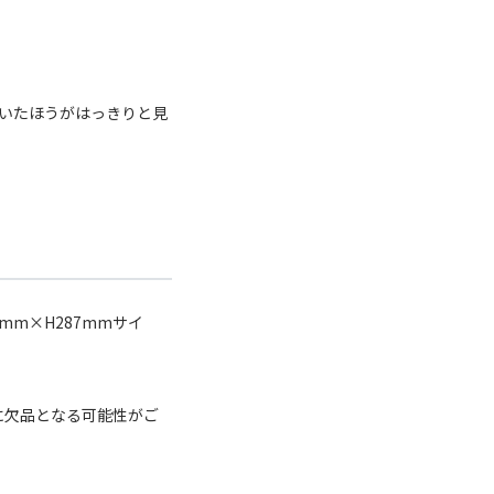
いたほうがはっきりと見
mm×H287mmサイ
に欠品となる可能性がご