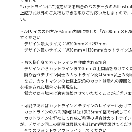
りません
*カットラインにご指定がある場合のパスデータのみIllustr
上記形式以外のご入稿もできる限りご対応いたしますので、
い。
・A4サイズの四方から5mm内側に寄せた「W200mm×H2
てください
デザイン最大サイズ：W200mm×H287mm
デザイン最小サイズ：W30mm×H30mm(カットライン
・お客様自身でカットラインを作成される場合
デザインからカットラインまで3mm以上間隔をあけてく
隣り合うデザイン同士のカットライン間は5mm以上の間
なお、カットマシンの仕様上鋭角のカットは潰れの原因と
を指定された場合でも再現性に
懸念がある場合は適宜調整させていただくことがございま
・可能であればカットラインとデザインのレイヤーは分けて
カットラインのパス(線幅)は1pt(0.35mm)幅で作成して
カットラインを弊社にて作成ご希望の場合はカットライン
が、デザイン同士の間隔は最低でも11mm程度設けてくだ
全てのフォントをアウトラインしてください。