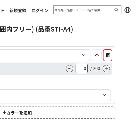
加工サンプル「エキシビジョン
お問い合わせフォーム
2025」
ート
新規登録
ログイン
利用規約
推奨ブラウザ
内フリー) (品番STI-A4)
−
/
200
＋
カラーを追加