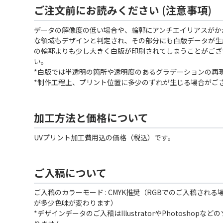
ご注文前にお読みください (注意事項)
データの解像度の低い場合や、輪郭にアンチエイリアスがか
な領域もデザインと判定され、その部分にも白版データが生
の輪郭よりも少し大きく白版が印刷されてしまうことがござ
い。
*白版では半透明の箇所や透明度のあるグラデーションの再
*制作工程上、プリント位置に多少のずれが生じる場合がご
加工方法と価格について
UVプリント加工費用込の価格（税込）です。
ご入稿について
ご入稿のカラーモード : CMYK推奨（RGBでのご入稿され
が多少色味が変わります）
*デザインデータのご入稿はIllustratorやPhotoshop